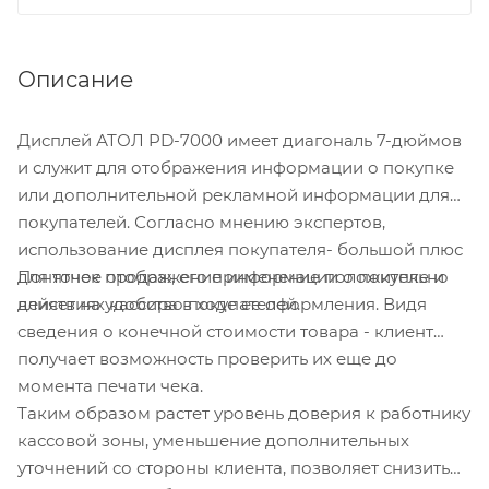
Описание
Дисплей АТОЛ PD-7000 имеет диагональ 7-дюймов
и служит для отображения информации о покупке
или дополнительной рекламной информации для
покупателей. Согласно мнению экспертов,
использование дисплея покупателя- большой плюс
Понятное отображение информации о покупке и
для точек продаж, его применение положительно
действиях кассира в ходе ее оформления. Видя
влияет на удобство покупателей.
сведения о конечной стоимости товара - клиент
получает возможность проверить их еще до
момента печати чека.
Таким образом растет уровень доверия к работнику
кассовой зоны, уменьшение дополнительных
уточнений со стороны клиента, позволяет снизить