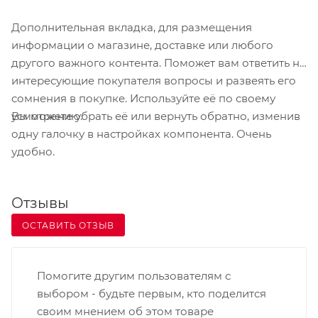
подключение через популярный интерфейс USB
Дополнительная вкладка, для размещения
и без дополнительного питания.
информации о магазине, доставке или любого
другого важного контента. Поможет вам ответить на
интересующие покупателя вопросы и развеять его
сомнения в покупке. Используйте её по своему
Вы можете убрать её или вернуть обратно, изменив
усмотрению.
одну галочку в настройках компонента. Очень
удобно.
Отзывы
ОСТАВИТЬ ОТЗЫВ
Помогите другим пользователям с
выбором - будьте первым, кто поделится
своим мнением об этом товаре