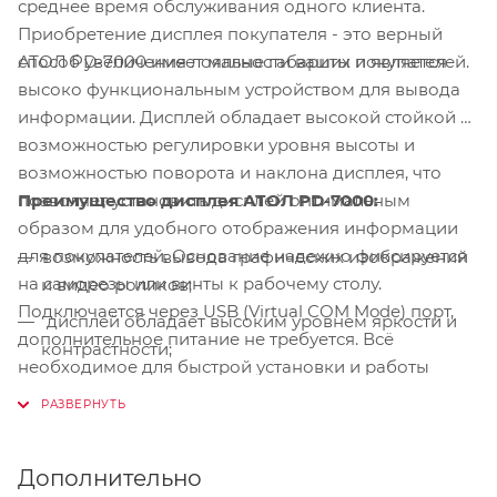
среднее время обслуживания одного клиента.
Приобретение дисплея покупателя - это верный
АТОЛ PD-7000 имеет малые габариты и является
способ увеличения лояльности ваших покупателей.
высоко функциональным устройством для вывода
информации. Дисплей обладает высокой стойкой с
возможностью регулировки уровня высоты и
возможностью поворота и наклона дисплея, что
Преимущество дисплея АТОЛ PD-7000:
позволяет установить дисплей оптимальным
образом для удобного отображения информации
для покупателей. Основание надежно фиксируется
возможность вывода графических изображений
на саморезы или винты к рабочему столу.
и видео роликов;
Подключается через USB (Virtual COM Mode) порт,
дисплей обладает высоким уровнем яркости и
дополнительное питание не требуется. Всё
контрастности;
необходимое для быстрой установки и работы
отличная читабельность отображаемой
дисплея входит в комплект поставки
информации;
простая установка и возможность фиксации на
Дополнительно
рабочем месте кассира;